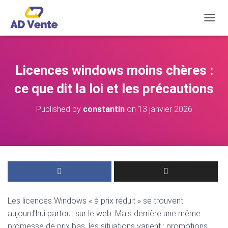
OUVRI
Licences windows moins chères :
ce que dit la loi et les précautions
Published by
constantin
on
13 janvier 2026
Les licences Windows « à prix réduit » se trouvent
aujourd’hui partout sur le web. Mais derrière une même
promesse de prix bas, les situations varient : promotions,