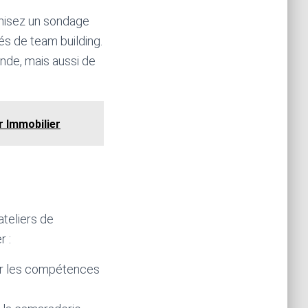
anisez un sondage
és de team building.
onde, mais aussi de
r Immobilier
ateliers de
r :
rer les compétences