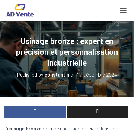
OUVRI
Usinage bronze : expert en
précision et personnalisation
industrielle
Published by
constantin
on
17 décembre 2024
L’
usinage bronze
occupe une place cruciale dans le