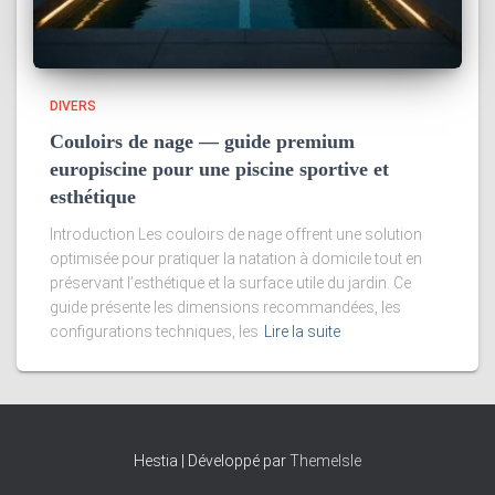
DIVERS
Couloirs de nage — guide premium
europiscine pour une piscine sportive et
esthétique
Introduction Les couloirs de nage offrent une solution
optimisée pour pratiquer la natation à domicile tout en
préservant l’esthétique et la surface utile du jardin. Ce
guide présente les dimensions recommandées, les
configurations techniques, les
Lire la suite
Hestia | Développé par
ThemeIsle